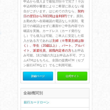
申込から借入まで最短20分※で完了！※お
申込時間や審査によりご希望に添えない場
合がございます。はじめての方なら、
契約
日の翌日から30日間は金利0円
です。原則、
お勤め先へ在籍確認の電話なし※原則、電
話での確認はせずに書面やご申告内容での
確認を実施。カードレス（カード発行な
し）でも借入は可能。ご本人に安定した収
入がある方であれば
主婦（※専業主婦は除
く）、学生（20歳以上）、パート、アルバ
イト、派遣社員、就職内定者の方
もお申込
み可能。18,19歳の方はお申込み不可。アコ
ムATMはもちろん、全国の提携ATM（セブ
ン銀行ATMなど）でもご利用可能。
詳細ページ
公式サイト
金融機関別
銀行カードローン