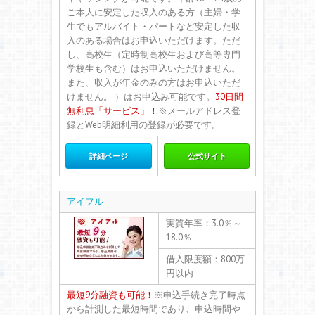
ご本人に安定した収入のある方（主婦・学
生でもアルバイト・パートなど安定した収
入のある場合はお申込いただけます。ただ
し、高校生（定時制高校生および高等専門
学校生も含む）はお申込いただけません。
また、収入が年金のみの方はお申込いただ
けません。 ）はお申込み可能です。
30日間
無利息「サービス」！
※メールアドレス登
録とWeb明細利用の登録が必要です。
詳細ページ
公式サイト
アイフル
実質年率：3.0％～
18.0％
借入限度額：800万
円以内
最短9分融資も可能！
※申込手続き完了時点
から計測した最短時間であり、
申込時間や