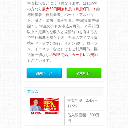
審査状況などにより異なります。はじめて
の方なら
最大30日間無利息（利息0円）！
給
与所得者、自営業者、パート・アルバイ
ト、派遣・出向・嘱託社員、主婦(専業主婦
除く)、学生の方もお申込み可能。※満20歳
以上の定期的な収入と返済能力を有する方
で当社基準を満たす方。全国のアイフル提
携ATM（セブン銀行、イオン銀行、ローソ
ン、イーネットなど）でもご利用可能。郵
送物一切なしの
WEB完結！カードレス契約
もございます。
詳細ページ
公式サイト
アコム
実質年率：2.4%～
17.9%
借入限度額：800万
円