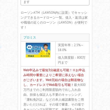
ます
ローソンATM（LAWSON内に設置）でキャッシ
ングできるカードローン一覧。借入・返済は家
や職場の近くのローソン（LAWSON）が便利で
す！
プロミス
実質年率：2.5%～
18.0%
借入限度額：800万
円まで
Web申込みで最短3分融資も可能！
※お申込
み時間や審査によりご希望に添えない場合
がございます。
Web完結の場合は郵送物な
し、カードレスでWeb取引も可能！
最大800
万円までのご利用限度額内で出し入れ自
由。担保も保証人も不要のキャッシング。
「運転免許証」などの本人確認書類をご用
意いただければ、その場で審査、その場で
キャッシングが可能です。年齢18～74歳の